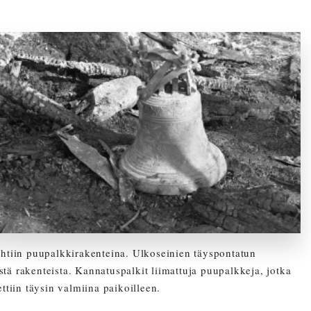
ehtiin puupalkkirakenteina. Ulkoseinien täyspontatun
stä rakenteista. Kannatuspalkit liimattuja puupalkkeja, jotka
tiin täysin valmiina paikoilleen.