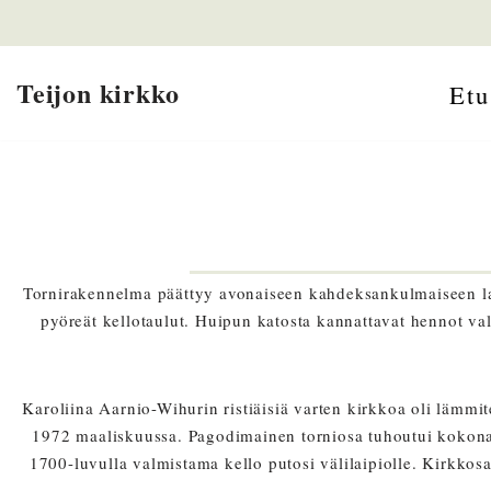
Siirry
Teijon kirkko
suoraan
Etu
sisältöön
Tornirakennelma päättyy avonaiseen kahdeksankulmaiseen lante
pyöreät kellotaulut. Huipun katosta kannattavat hennot valko
Karoliina Aarnio-Wihurin ristiäisiä varten kirkkoa oli lämmi
1972 maaliskuussa. Pagodimainen torniosa tuhoutui kokona
1700-luvulla valmistama kello putosi välilaipiolle. Kirkkosa