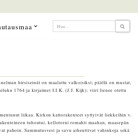
autausmaa
nelman hirsiseinät on maalattu valkoisiksi; päällä on mustat,
uku 1764 ja kirjaimet I.I.K. (J.J. Kijk); viiri lienee otettu
entunut liikaa. Kirkon kattorakenteet syttyivät liekkeihin v.
akenteineen tuhoutui, kellotorni romahti maahan, maasepän
uivat pahoin. Sammutusvesi ja savu aiheuttivat vahinkoja sekä