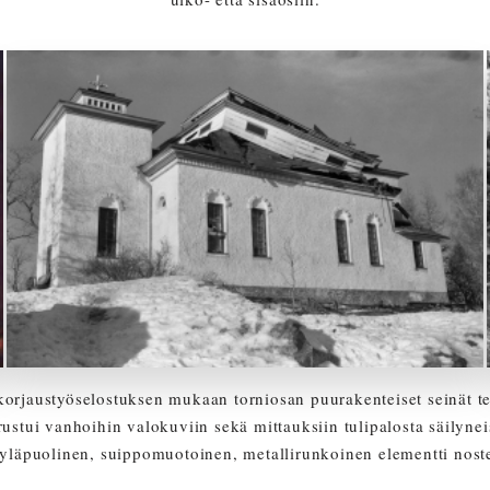
korjaustyöselostuksen mukaan torniosan puurakenteiset seinät t
rustui vanhoihin valokuviin sekä mittauksiin tulipalosta säilynei
yläpuolinen, suippomuotoinen, metallirunkoinen elementti nostet