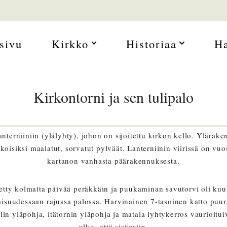
sivu
Kirkko
Historiaa
H
Kirkontorni ja sen tulipalo
rniiniin (ylälyhty), johon on sijoitettu kirkon kello. Yläraken
isiksi maalatut, sorvatut pylväät. Lanterniinin viirissä on vuosil
kartanon vanhasta päärakennuksesta.
tetty kolmatta päivää peräkkäin ja puukaminan savutorvi oli kuum
isuudessaan rajussa palossa. Harvinainen 7-tasoinen katto puur
lin yläpohja, itätornin yläpohja ja matala lyhtykerros vaurioit
ulko- että sisäosiin.