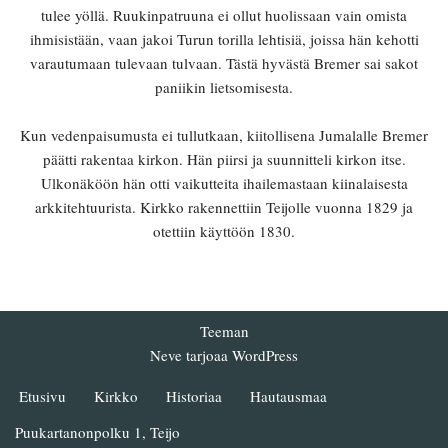
tulee yöllä. Ruukinpatruuna ei ollut huolissaan vain omista
ihmisistään, vaan jakoi Turun torilla lehtisiä, joissa hän kehotti
varautumaan tulevaan tulvaan. Tästä hyvästä Bremer sai sakot
paniikin lietsomisesta.
Kun vedenpaisumusta ei tullutkaan, kiitollisena Jumalalle Bremer
päätti rakentaa kirkon. Hän piirsi ja suunnitteli kirkon itse.
Ulkonäköön hän otti vaikutteita ihailemastaan kiinalaisesta
arkkitehtuurista. Kirkko rakennettiin Teijolle vuonna 1829 ja
otettiin käyttöön 1830.
Teeman
Neve
tarjoaa
WordPress
Etusivu
Kirkko
Historiaa
Hautausmaa
Puukartanonpolku 1, Teijo