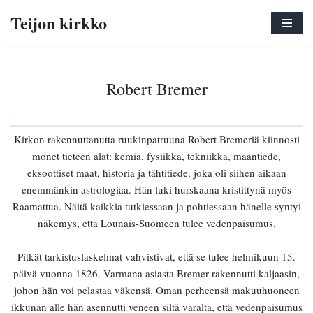
Teijon kirkko
Siirry
suoraan
sisältöön
Robert Bremer
Kirkon rakennuttanutta ruukinpatruuna Robert Bremeriä kiinnosti
monet tieteen alat: kemia, fysiikka, tekniikka, maantiede,
eksoottiset maat, historia ja tähtitiede, joka oli siihen aikaan
enemmänkin astrologiaa. Hän luki hurskaana kristittynä myös
Raamattua. Näitä kaikkia tutkiessaan ja pohtiessaan hänelle syntyi
näkemys, että Lounais-Suomeen tulee vedenpaisumus.
Pitkät tarkistuslaskelmat vahvistivat, että se tulee helmikuun 15.
päivä vuonna 1826. Varmana asiasta Bremer rakennutti kaljaasin,
johon hän voi pelastaa väkensä. Oman perheensä makuuhuoneen
ikkunan alle hän asennutti veneen siltä varalta, että vedenpaisumus