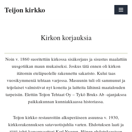
Teijon kirkko
Siirry
suoraan
sisältöön
Kirkon korjauksia
Noin v. 1860 suoritettiin kirkossa sisäkorjaus ja sisustus maalattiin
uusgotiikan maun mukaiseksi. Joskus tätä ennen oli kirkon
itätornin eteläpuolelle rakennettu sakaristo. Kului taas
vuosikymmeniä tehtaan varjossa. Masuunin tuli oli sammunut ja
teijolaiset valmistivat nyt koneita ja laitteita lähinnä maatalouden
tarpeisiin. Elettiin Teijon Tehtaat Oy – Tykö Bruks Ab -ajanjaksoa
paikkakunnan kunniakkaassa historiassa.
Teijon kirkko restauroitiin alkuperäiseen asuunsa v. 1930,
kirkkorakennuksen satavuotisjuhlia varten. Ehdotuksen laati ja
töitä johti konservaattori Karl Nygren. Hänen ehdotuksestaan