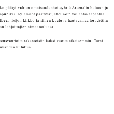
kko päätyi valtion omaisuudenhoitoyhtiö Arsenalin haltuun ja
äpubiksi. Kyläläiset päättivät, ettei noin voi antaa tapahtua.
n jälkeen Teijon kirkko ja siihen kuuluva hautausmaa huudettiin
n lahjoittajien nimet taulussa.
teusvaurioita rakenteisiin kaksi vuotta aikaisemmin. Torni
kuukauden kuluttua.
.