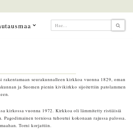
autausmaa
eksi rakentamaan seurakunnalleen kirkkoa vuonna 1829, oman
akunnan ja Suomen pienin kivikirkko sijoitettiin patolammen
teen.
sa kirkossa vuonna 1972. Kirkkoa oli lämmitetty ristiäisiä
in. Pagodimainen torniosa tuhoutui kokonaan rajussa palossa.
maahan. Torni korjattiin.