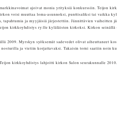
 markkinavoimat ajoivat monia yrityksiä konkurssiin. Teijon kir
kirkon voisi muuttaa loma-asunnoksi, punttisaliksi tai vaikka kyl
ita, tapahtumia ja myyjäisiä järjestettiin. Jännittävien vaiheitte
on kirkkoyhdistys ry:lle kyläläisten kirkoksi. Kirkon seinällä o
sällä 2009. Myrskyn syöksemät sadevedet olivat aiheuttaneet kos
ta nosturilla ja vietiin korjattavaksi. Takaisin torni saatiin noin 
Teijon kirkkoyhdistys lahjoitti kirkon Salon seurakunnalle 2010