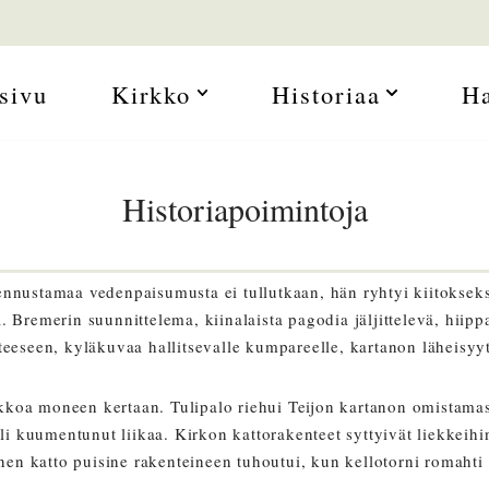
sivu
Kirkko
Historiaa
H
Historiapoimintoja
ennustamaa vedenpaisumusta ei tullutkaan, hän ryhtyi kiitoks
Bremerin suunnittelema, kiinalaista pagodia jäljittelevä, hiipp
teeseen, kyläkuvaa hallitsevalle kumpareelle, kartanon läheisyy
kkoa moneen kertaan. Tulipalo riehui Teijon kartanon omistamas
i kuumentunut liikaa. Kirkon kattorakenteet syttyivät liekkeih
nen katto puisine rakenteineen tuhoutui, kun kellotorni romahti 