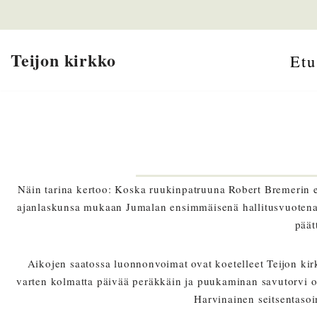
Siirry
Teijon kirkko
suoraan
Etu
sisältöön
Näin tarina kertoo: Koska ruukinpatruuna Robert Bremerin 
ajanlaskunsa mukaan Jumalan ensimmäisenä hallitusvuotena. 
päät
Aikojen saatossa luonnonvoimat ovat koetelleet Teijon kir
varten kolmatta päivää peräkkäin ja puukaminan savutorvi ol
Harvinainen seitsentasoi