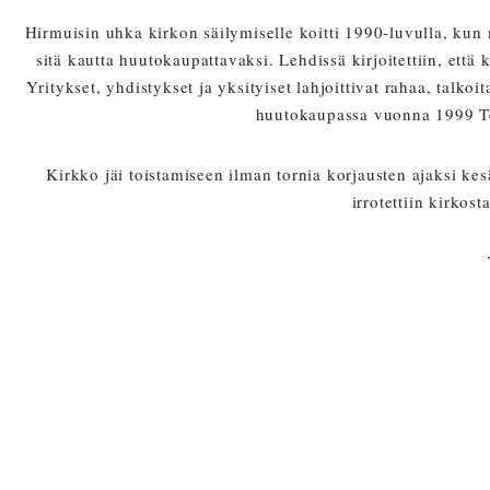
Hirmuisin uhka kirkon säilymiselle koitti 1990-luvulla, kun
sitä kautta huutokaupattavaksi. Lehdissä kirjoitettiin, että 
Yritykset, yhdistykset ja yksityiset lahjoittivat rahaa, talko
huutokaupassa vuonna 1999 Teij
Kirkko jäi toistamiseen ilman tornia korjausten ajaksi ke
irrotettiin kirkos