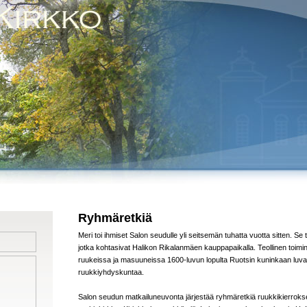
Ryhmäretkiä
Meri toi ihmiset Salon seudulle yli seitsemän tuhatta vuotta sitten. Se
jotka kohtasivat Halikon Rikalanmäen kauppapaikalla. Teollinen toimin
ruukeissa ja masuuneissa 1600-luvun lopulta Ruotsin kuninkaan luvall
ruukkiyhdyskuntaa.
Salon seudun matkailuneuvonta järjestää ryhmäretkiä ruukkikierroksel