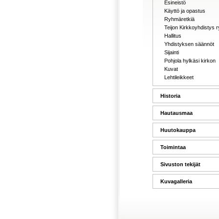
Esineistö
Käyttö ja opastus
Ryhmäretkiä
Teijon Kirkkoyhdistys r
Hallitus
Yhdistyksen säännöt
Sijainti
Pohjola hylkäsi kirkon
Kuvat
Lehtileikkeet
Historia
Hautausmaa
Huutokauppa
Toimintaa
Sivuston tekijät
Kuvagalleria