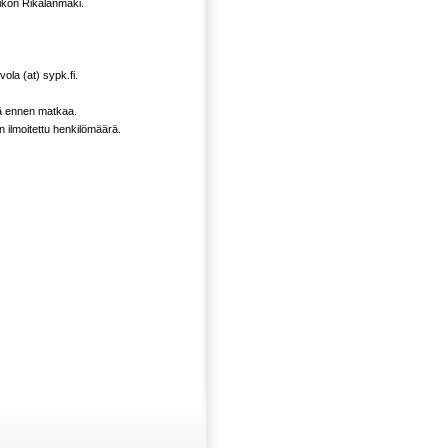
ikon Rikalanmäki.
ola (at) sypk.fi.
ää ennen matkaa.
ilmoitettu henkilömäärä.