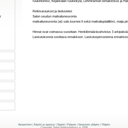
ruukinkirkko, Kirjakkalan ruukkikylä, Lehmirannan lomakeskus ja Hal
Retkivaraukset ja tiedustelut:
y
Salon seudun matkailuneuvonta
matkailuneuvonta (at) salo.tournee.fi sekä matkailupäällikkö, maija.pirv
Hinnat ovat voimassa vuosittain. Henkilömäärävahvistus 3 arkipäiv
Laskutuksesta sovittava ennakkoon. Laskutusperusteena ennakkoon 
Varaaminen
|
Käyttö ja opastus
|
Sijainti
|
Palaute
|
Varausten ylläpito
|
Ylläpito
Copyright Teijon Kirkkoyhdistys ry 2008