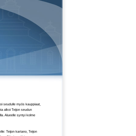
 toi seudulle myös kauppiaat,
ta alkoi Teijon seudun
a. Alueelle syntyi kolme
le: Teijon kartano, Teijon