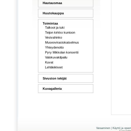
Hautausmaa
Huutokauppa
Toimintaa
Talkoot ja tuki
Teijon kirkko kuntoon
Vesivahinko
Museovirastokatselmus
Yhteydenotto
Pyry Mikkolan konsertti
Valokuvakilpailu
Kuvat
Lehtileikkeet
Sivuston tekijät
Kuvagalleria
Varaaminen
|
Käyttö ja opas