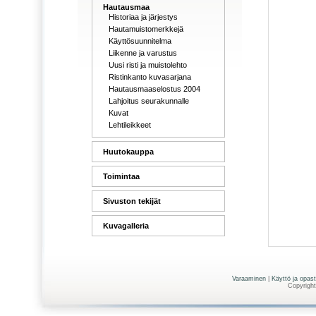
Hautausmaa
Historiaa ja järjestys
Hautamuistomerkkejä
Käyttösuunnitelma
Liikenne ja varustus
Uusi risti ja muistolehto
Ristinkanto kuvasarjana
Hautausmaaselostus 2004
Lahjoitus seurakunnalle
Kuvat
Lehtileikkeet
Huutokauppa
Toimintaa
Sivuston tekijät
Kuvagalleria
Varaaminen
|
Käyttö ja opas
Copyright