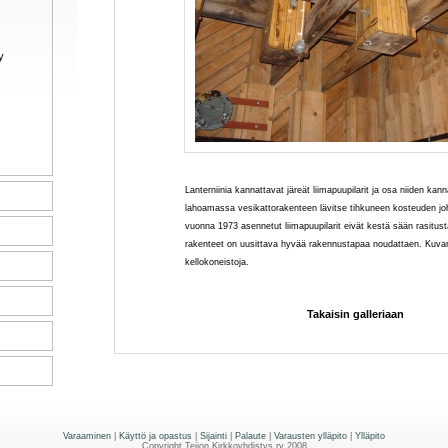
y
Lanterniinia kannattavat järeät liimapuupilarit ja osa niiden kan
lahoamassa vesikattorakenteen lävitse tihkuneen kosteuden jo
vuonna 1973 asennetut liimapuupilarit eivät kestä sään rasitust
rakenteet on uusittava hyvää rakennustapaa noudattaen. Kuva
kellokoneistoja.
Takaisin galleriaan
Varaaminen
|
Käyttö ja opastus
|
Sijainti
|
Palaute
|
Varausten ylläpito
|
Ylläpito
Copyright Teijon Kirkkoyhdistys ry 2008