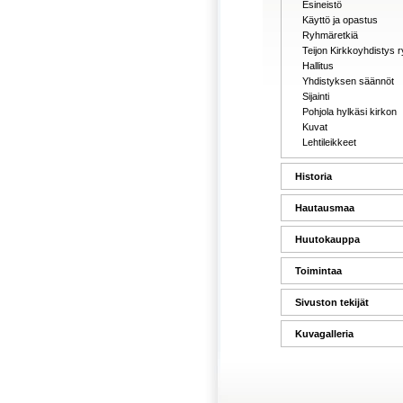
Esineistö
Käyttö ja opastus
Ryhmäretkiä
Teijon Kirkkoyhdistys r
Hallitus
Yhdistyksen säännöt
Sijainti
Pohjola hylkäsi kirkon
Kuvat
Lehtileikkeet
Historia
Hautausmaa
Huutokauppa
Toimintaa
Sivuston tekijät
Kuvagalleria