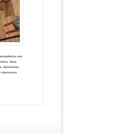
natuspalkeista ovat
hdosta. Vasta
a. Vaurioituneet
n alareunassa