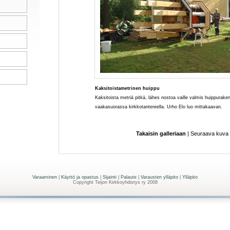
Kaksitoistametrinen huippu
Kaksitoista metriä pitkä, lähes nostoa vaille valmis huippurak
vaakasuorassa kirkkotantereella. Urho Elo luo mittakaavan.
Takaisin galleriaan
|
Seuraava kuva
Varaaminen
|
Käyttö ja opastus
|
Sijainti
|
Palaute
|
Varausten ylläpito
|
Ylläpito
Copyright Teijon Kirkkoyhdistys ry 2008